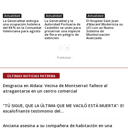
Actualidad
Actualidad
Actualidad
La Generalitat anticipa
La Generalitat y la
El Hospital Sant Joan
una ocupación hotelera
Autoridad Portuaria de
d’Alacant Moderniza su
del 84 % en la Comunitat
Castellón se unen para
UCI con un Nuevo
Valenciana para agosto
preservar una especie
Sistema de
de flora en peligro de
Monitorización
extinción
Avanzada
- Publicidad -
ÚLTIMAS NOTICIAS PATERNA
Desgracia en Aldaia: Vecina de Montserrat fallece al
atragantarse en un centro comercial
“TÚ SIGUE, QUE LA ÚLTIMA QUE ME VACILÓ ESTÁ MUERTA”: El
escalofriante testimonio del...
Anciana asesina a su compañera de habitación en una