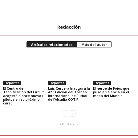
Redacción
Artículos relacionados
Más del autor
Deportes
Deportes
Deportes
El Centro de
Luis Cervera Inaugura la
El héroe de Foios que
Tecnificación del Circuit
42.ª Edición del Torneo
puso a Valencia en el
acogerá a once nuevos
Internacional de Fútbol
mapa del Mundial
pilotos en su próximo
de l’Alcúdia COTIF
curso
- Publicidad -