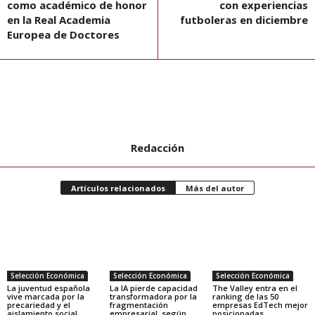
como académico de honor
con experiencias
en la Real Academia
futboleras en diciembre
Europea de Doctores
Redacción
Artículos relacionados
Más del autor
Selección Económica
Selección Económica
Selección Económica
La juventud española
La IA pierde capacidad
The Valley entra en el
vive marcada por la
transformadora por la
ranking de las 50
precariedad y el
fragmentación
empresas EdTech mejor
aislamiento social
empresarial, según
posicionadas