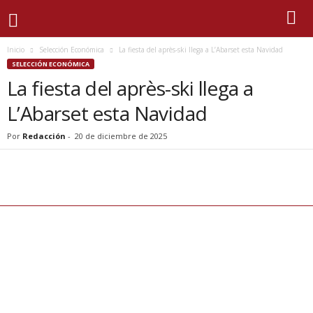
Inicio
Selección Económica
La fiesta del après-ski llega a L’Abarset esta Navidad
SELECCIÓN ECONÓMICA
La fiesta del après-ski llega a
L’Abarset esta Navidad
Por
Redacción
-
20 de diciembre de 2025