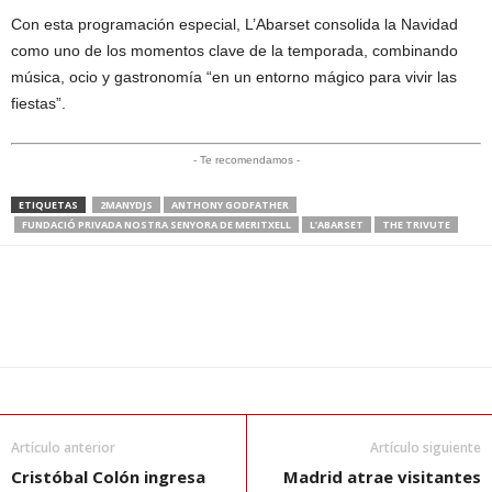
Con esta programación especial, L’Abarset consolida la Navidad
como uno de los momentos clave de la temporada, combinando
música, ocio y gastronomía “en un entorno mágico para vivir las
fiestas”.
- Te recomendamos -
ETIQUETAS
2MANYDJS
ANTHONY GODFATHER
FUNDACIÓ PRIVADA NOSTRA SENYORA DE MERITXELL
L’ABARSET
THE TRIVUTE
Artículo anterior
Artículo siguiente
Cristóbal Colón ingresa
Madrid atrae visitantes