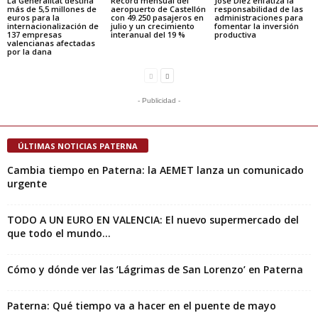
La Generalitat destina
Récord mensual del
José Díez enfatiza la
más de 5,5 millones de
aeropuerto de Castellón
responsabilidad de las
euros para la
con 49.250 pasajeros en
administraciones para
internacionalización de
julio y un crecimiento
fomentar la inversión
137 empresas
interanual del 19 %
productiva
valencianas afectadas
por la dana
- Publicidad -
ÚLTIMAS NOTICIAS PATERNA
Cambia tiempo en Paterna: la AEMET lanza un comunicado
urgente
TODO A UN EURO EN VALENCIA: El nuevo supermercado del
que todo el mundo...
Cómo y dónde ver las ‘Lágrimas de San Lorenzo’ en Paterna
Paterna: Qué tiempo va a hacer en el puente de mayo