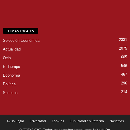
TEMAS LOCALES
2331
Selección Económica
2075
Actualidad
605
Ocio
546
El Tiempo
467
Economía
296
Política
214
Sucesos
Aviso Legal
Privacidad
Cookies
Publicidad en Paterna
Nosotros
© COPYRIGHT. Todos los derechos reservados EditorialOn.