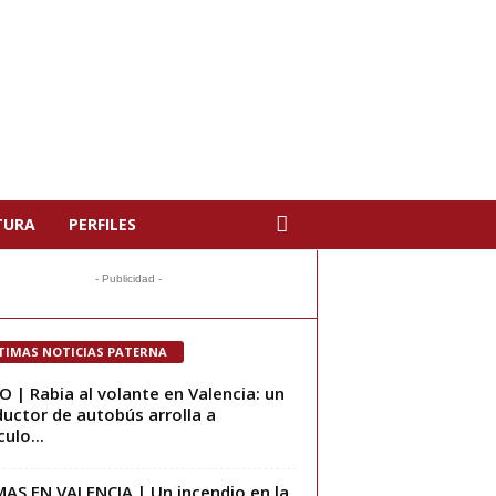
TURA
PERFILES
- Publicidad -
TIMAS NOTICIAS PATERNA
O | Rabia al volante en Valencia: un
uctor de autobús arrolla a
ulo...
AS EN VALENCIA | Un incendio en la