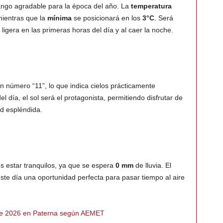
ango agradable para la época del año. La
temperatura
mientras que la
mínima
se posicionará en los
3°C
. Será
igera en las primeras horas del día y al caer la noche.
n número “11”, lo que indica cielos prácticamente
el día, el sol será el protagonista, permitiendo disfrutar de
ad espléndida.
s estar tranquilos, ya que se espera
0 mm
de lluvia. El
este día una oportunidad perfecta para pasar tiempo al aire
 de 2026 en Paterna según AEMET