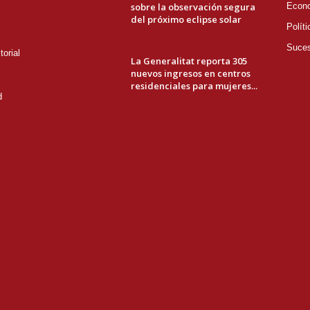
sobre la observación segura
Econ
del próximo eclipse solar
Políti
Suce
orial
La Generalitat reporta 305
nuevos ingresos en centros
residenciales para mujeres...
d