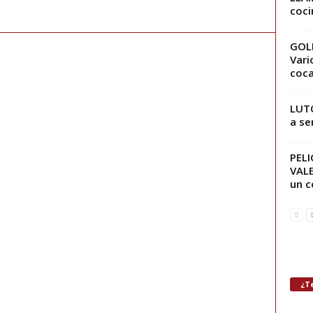
coci
GOL
Vari
coca
LUTO
a se
PEL
VALE
un c
¿Te