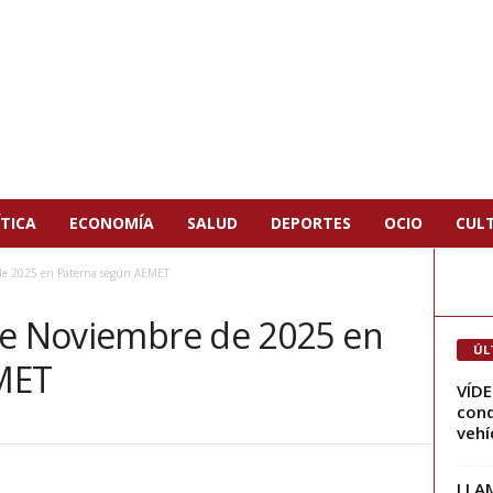
TICA
ECONOMÍA
SALUD
DEPORTES
OCIO
CUL
de 2025 en Paterna según AEMET
de Noviembre de 2025 en
ÚL
MET
VÍDE
cond
vehíc
LLAM