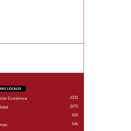
MAS LOCALES
2331
ción Económica
2075
lidad
605
546
empo