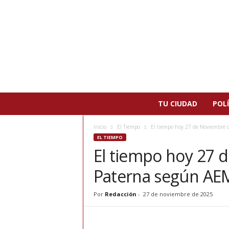
N
TU CIUDAD
POLÍ
o
t
Inicio
El Tiempo
El tiempo hoy 27 de Noviembre 
i
EL TIEMPO
c
El tiempo hoy 27 
i
a
Paterna según AE
s
d
e
Por
Redacción
-
27 de noviembre de 2025
P
a
t