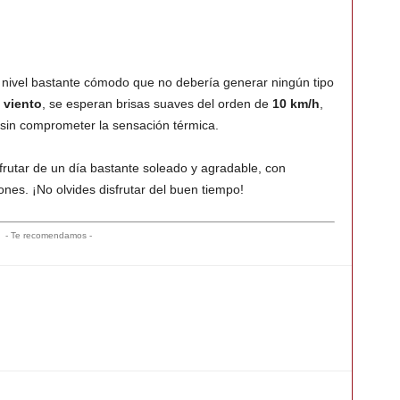
 nivel bastante cómodo que no debería generar ningún tipo
l
viento
, se esperan brisas suaves del orden de
10 km/h
,
 sin comprometer la sensación térmica.
rutar de un día bastante soleado y agradable, con
nes. ¡No olvides disfrutar del buen tiempo!
- Te recomendamos -