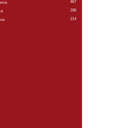
467
omía
296
ca
214
sos