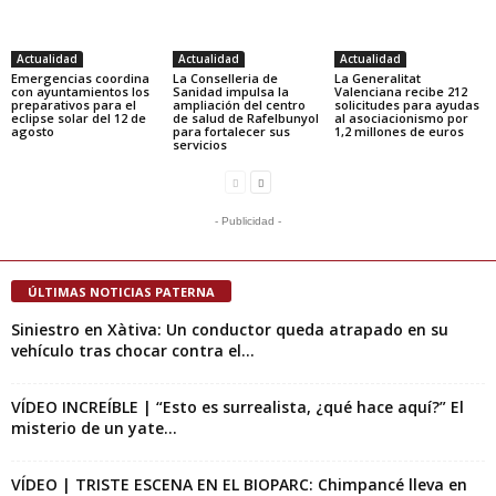
Actualidad
Actualidad
Actualidad
Emergencias coordina
La Conselleria de
La Generalitat
con ayuntamientos los
Sanidad impulsa la
Valenciana recibe 212
preparativos para el
ampliación del centro
solicitudes para ayudas
eclipse solar del 12 de
de salud de Rafelbunyol
al asociacionismo por
agosto
para fortalecer sus
1,2 millones de euros
servicios
- Publicidad -
ÚLTIMAS NOTICIAS PATERNA
Siniestro en Xàtiva: Un conductor queda atrapado en su
vehículo tras chocar contra el...
VÍDEO INCREÍBLE | “Esto es surrealista, ¿qué hace aquí?” El
misterio de un yate...
VÍDEO | TRISTE ESCENA EN EL BIOPARC: Chimpancé lleva en