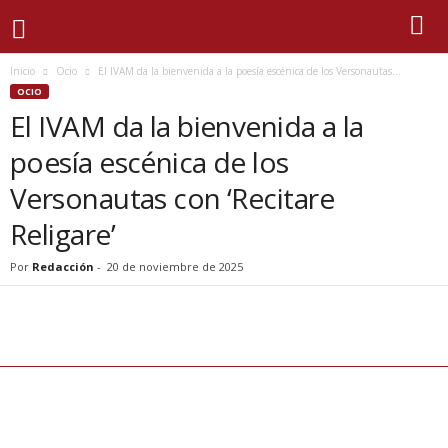
Inicio
Ocio
El IVAM da la bienvenida a la poesía escénica de los Versonautas...
OCIO
El IVAM da la bienvenida a la
poesía escénica de los
Versonautas con ‘Recitare
Religare’
Por
Redacción
-
20 de noviembre de 2025