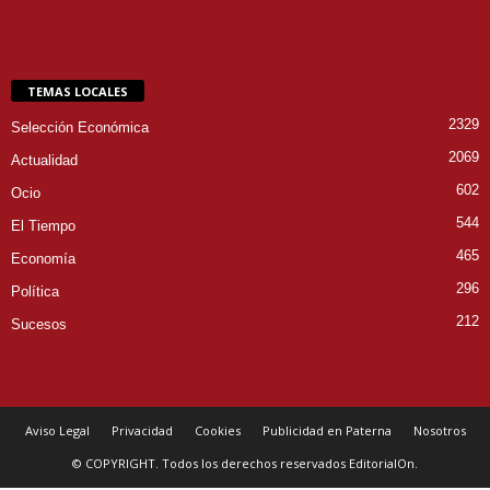
TEMAS LOCALES
2329
Selección Económica
2069
Actualidad
602
Ocio
544
El Tiempo
465
Economía
296
Política
212
Sucesos
Aviso Legal
Privacidad
Cookies
Publicidad en Paterna
Nosotros
© COPYRIGHT. Todos los derechos reservados EditorialOn.