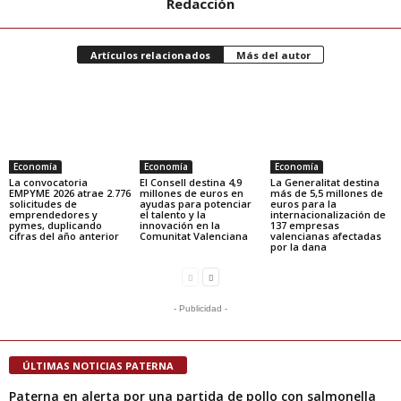
Redacción
Artículos relacionados
Más del autor
Economía
Economía
Economía
La convocatoria
El Consell destina 4,9
La Generalitat destina
EMPYME 2026 atrae 2.776
millones de euros en
más de 5,5 millones de
solicitudes de
ayudas para potenciar
euros para la
emprendedores y
el talento y la
internacionalización de
pymes, duplicando
innovación en la
137 empresas
cifras del año anterior
Comunitat Valenciana
valencianas afectadas
por la dana
- Publicidad -
ÚLTIMAS NOTICIAS PATERNA
Paterna en alerta por una partida de pollo con salmonella