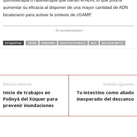
aumentar su eficacia al disponer de una mayor cantidad de ADN
bicatenario para activar la síntesis de cGAMP.
- Te recomendamos -
ETIQUETAS
CRYER
HARVARD
INSTITUTO WYSS
MIT
NATALIE ARTZI
Artículo anterior
Artículo siguiente
Inicio de trabajos en
Tu intestino como aliado
Polinyà del Xúquer para
inesperado del descanso
prevenir inundaciones