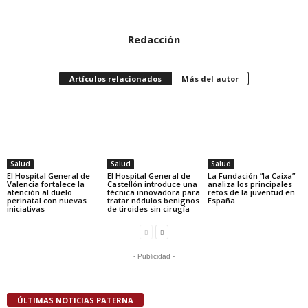
Redacción
Artículos relacionados
Más del autor
Salud
Salud
Salud
El Hospital General de
El Hospital General de
La Fundación ”la Caixa”
Valencia fortalece la
Castellón introduce una
analiza los principales
atención al duelo
técnica innovadora para
retos de la juventud en
perinatal con nuevas
tratar nódulos benignos
España
iniciativas
de tiroides sin cirugía
- Publicidad -
ÚLTIMAS NOTICIAS PATERNA