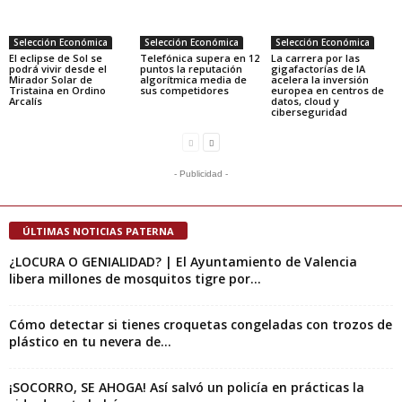
Selección Económica
Selección Económica
Selección Económica
El eclipse de Sol se
Telefónica supera en 12
La carrera por las
podrá vivir desde el
puntos la reputación
gigafactorías de IA
Mirador Solar de
algorítmica media de
acelera la inversión
Tristaina en Ordino
sus competidores
europea en centros de
Arcalís
datos, cloud y
ciberseguridad
- Publicidad -
ÚLTIMAS NOTICIAS PATERNA
¿LOCURA O GENIALIDAD? | El Ayuntamiento de Valencia
libera millones de mosquitos tigre por...
Cómo detectar si tienes croquetas congeladas con trozos de
plástico en tu nevera de...
¡SOCORRO, SE AHOGA! Así salvó un policía en prácticas la