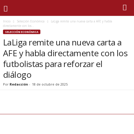
Inicio
Selección Económica
LaLiga remite una nueva carta a AFE y habla
directamente con los...
SELECCIÓN ECONÓMICA
LaLiga remite una nueva carta a
AFE y habla directamente con los
futbolistas para reforzar el
diálogo
Por
Redacción
-
18 de octubre de 2025