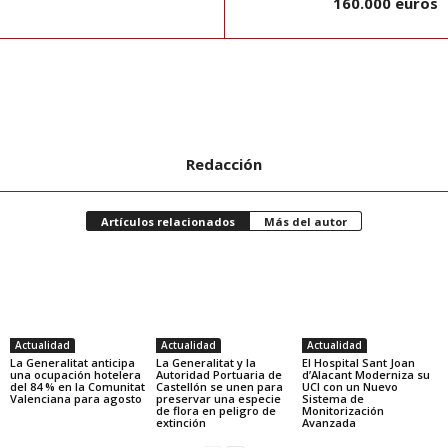
160.000 euros
Redacción
Artículos relacionados
Más del autor
Actualidad
Actualidad
Actualidad
La Generalitat anticipa
La Generalitat y la
El Hospital Sant Joan
una ocupación hotelera
Autoridad Portuaria de
d’Alacant Moderniza su
del 84 % en la Comunitat
Castellón se unen para
UCI con un Nuevo
Valenciana para agosto
preservar una especie
Sistema de
de flora en peligro de
Monitorización
extinción
Avanzada