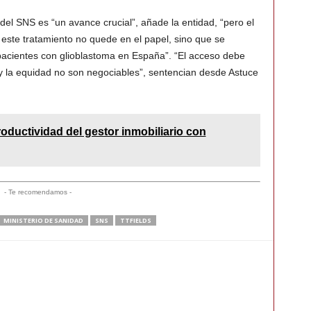
 del SNS es “un avance crucial”, añade la entidad, “pero el
este tratamiento no quede en el papel, sino que se
 pacientes con glioblastoma en España”. “El acceso debe
 y la equidad no son negociables”, sentencian desde Astuce
ductividad del gestor inmobiliario con
- Te recomendamos -
MINISTERIO DE SANIDAD
SNS
TTFIELDS