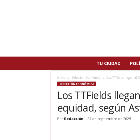
N
TU CIUDAD
POLÍ
o
t
Inicio
Selección Económica
Los TTFields llegan al 
i
SELECCIÓN ECONÓMICA
c
Los TTFields llegan
i
a
equidad, según As
s
d
e
Por
Redacción
-
27 de septiembre de 2025
P
a
t