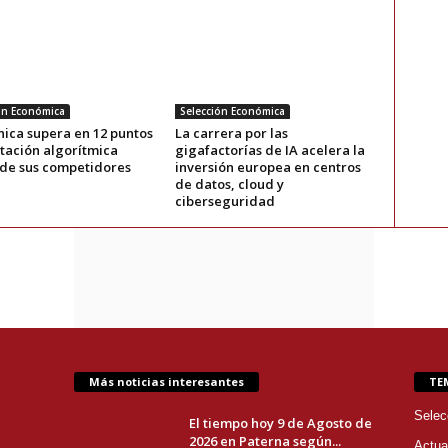
ón Económica
Selección Económica
nica supera en 12 puntos
La carrera por las
utación algorítmica
gigafactorías de IA acelera la
de sus competidores
inversión europea en centros
de datos, cloud y
ciberseguridad
Más noticias interesantes
TE
Selec
El tiempo hoy 9 de Agosto de
2026 en Paterna según...
Actua