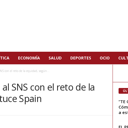
TICA
ECONOMÍA
SALUD
DEPORTES
OCIO
CUL
SNS con el reto de la equidad, según...
 al SNS con el reto de la
ÚL
tuce Spain
“TE 
Cómo
a est
EL P