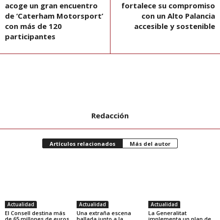
acoge un gran encuentro
fortalece su compromiso
de ‘Caterham Motorsport’
con un Alto Palancia
con más de 120
accesible y sostenible
participantes
Redacción
Artículos relacionados
Más del autor
Actualidad
Actualidad
Actualidad
El Consell destina más
Una extraña escena
La Generalitat
de 65 millones de euros
hallada junto a la
implementa un plan de