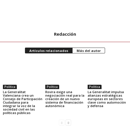
Redacción
Artículos relacionados
Más del autor
Política
Política
Política
La Generalitat
Rovira exige una
La Generalitat impulsa
Valenciana crea un
negociación real para la
alianzas estratégicas
Consejo de Participación
creación de un nuevo
europeas en sectores
Ciudadana para
sistema de financiación
clave como automoción
integrar la voz de la
autonómica
y defensa
sociedad civil en las
políticas públicas