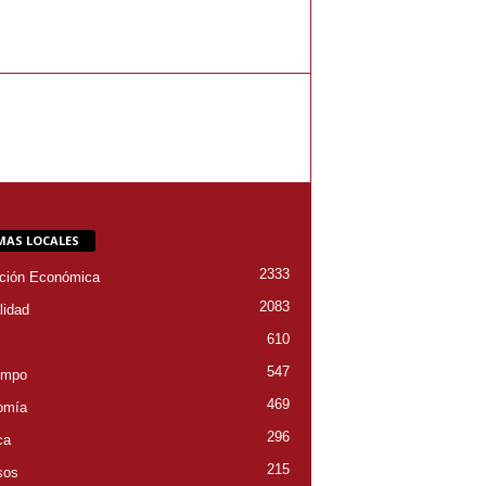
MAS LOCALES
2333
ción Económica
2083
lidad
610
547
empo
469
omía
296
ca
215
sos