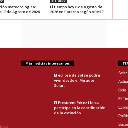
po
El Tiempo
ción meteorológica:
El tiempo hoy 6 de Agosto de
a, 7 de Agosto de 2026
2026 en Paterna según AEMET
Más noticias interesantes
TE
Selec
El eclipse de Sol se podrá
vivir desde el Mirador
Actua
Solar...
Ocio
El Ti
El President Pérez Llorca
participa en la coordinación
Econ
de la extinción...
Políti
Suce
orial