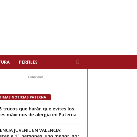
TURA
PERFILES
- Publicidad -
TIMAS NOTICIAS PATERNA
5 trucos que harán que evites los
les máximos de alergia en Paterna
ENCIA JUVENIL EN VALENCIA:
stan a 11 personas, uno menor, por