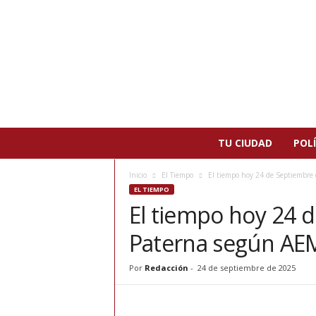
N
TU CIUDAD
POLÍ
o
t
Inicio
El Tiempo
El tiempo hoy 24 de Septiembre
i
EL TIEMPO
c
El tiempo hoy 24 
i
a
Paterna según AE
s
d
e
Por
Redacción
-
24 de septiembre de 2025
P
a
t