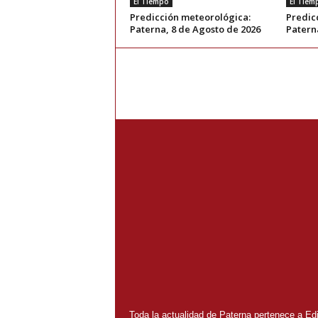
El Tiempo
El Tiem
Predicción meteorológica:
Predic
Paterna, 8 de Agosto de 2026
Patern
Toda la actualidad de Paterna pertenece a Edit