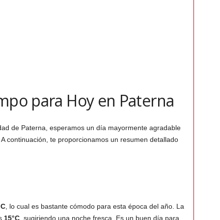
empo para Hoy en Paterna
udad de Paterna, esperamos un día mayormente agradable
 A continuación, te proporcionamos un resumen detallado
°C
, lo cual es bastante cómodo para esta época del año. La
os
15°C
, sugiriendo una noche fresca. Es un buen día para