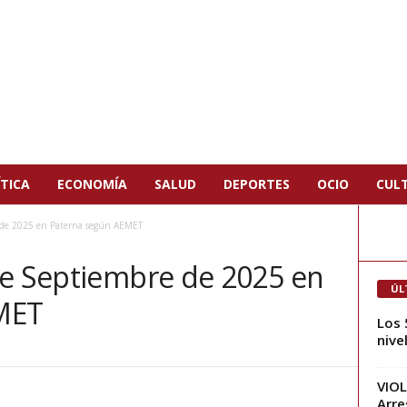
TICA
ECONOMÍA
SALUD
DEPORTES
OCIO
CUL
 de 2025 en Paterna según AEMET
de Septiembre de 2025 en
ÚL
MET
Los 
nive
VIOL
Arre