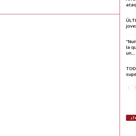
ataq
ÚLTI
jove
“Nun
la q
un...
TODO
supe
¿Te