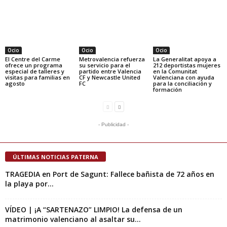
Ocio
Ocio
Ocio
El Centre del Carme
Metrovalencia refuerza
La Generalitat apoya a
ofrece un programa
su servicio para el
212 deportistas mujeres
especial de talleres y
partido entre Valencia
en la Comunitat
visitas para familias en
CF y Newcastle United
Valenciana con ayuda
agosto
FC
para la conciliación y
formación
- Publicidad -
ÚLTIMAS NOTICIAS PATERNA
TRAGEDIA en Port de Sagunt: Fallece bañista de 72 años en
la playa por...
VÍDEO | ¡A “SARTENAZO” LIMPIO! La defensa de un
matrimonio valenciano al asaltar su...