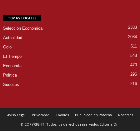
TEMAS LOCALES
2333
Selección Económica
2084
Actualidad
611
Ocio
548
El Tiempo
470
Economía
296
Política
216
Sucesos
Aviso Legal
Privacidad
Cookies
Publicidad en Paterna
Nosotros
© COPYRIGHT. Todos los derechos reservados EditorialOn.