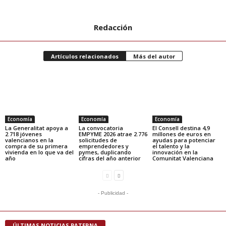
Redacción
Artículos relacionados
Más del autor
Economía
Economía
Economía
La Generalitat apoya a
La convocatoria
El Consell destina 4,9
2.718 jóvenes
EMPYME 2026 atrae 2.776
millones de euros en
valencianos en la
solicitudes de
ayudas para potenciar
compra de su primera
emprendedores y
el talento y la
vivienda en lo que va del
pymes, duplicando
innovación en la
año
cifras del año anterior
Comunitat Valenciana
- Publicidad -
ÚLTIMAS NOTICIAS PATERNA