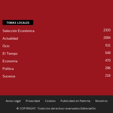
TEMAS LOCALES
2333
Selección Económica
2084
Actualidad
611
Ocio
549
El Tiempo
470
Economía
296
Política
216
Sucesos
Aviso Legal
Privacidad
Cookies
Publicidad en Paterna
Nosotros
© COPYRIGHT. Todos los derechos reservados EditorialOn.