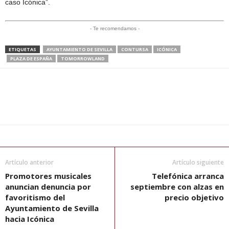
caso Icónica”.
- Te recomendamos -
ETIQUETAS
AYUNTAMIENTO DE SEVILLA
CONTURSA
ICÓNICA
PLAZA DE ESPAÑA
TOMORROWLAND
Artículo anterior
Artículo siguiente
Promotores musicales
Telefónica arranca
anuncian denuncia por
septiembre con alzas en
favoritismo del
precio objetivo
Ayuntamiento de Sevilla
hacia Icónica