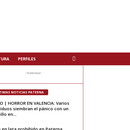
TURA
PERFILES
- Publicidad -
TIMAS NOTICIAS PATERNA
O | HORROR EN VALENCIA: Varios
viduos siembran el pánico con un
llo en...
 en lata prohibido en Paterna,