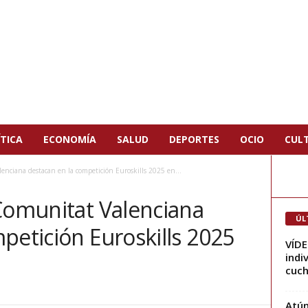
TICA
ECONOMÍA
SALUD
DEPORTES
OCIO
CUL
enciana destacan en la competición Euroskills 2025 en...
 Comunitat Valenciana
ÚL
petición Euroskills 2025
VÍDE
indi
cuchi
Atún