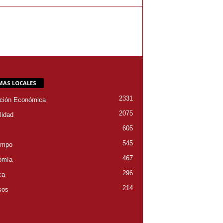
MAS LOCALES
2331
ción Económica
2075
lidad
605
545
empo
467
omía
296
ca
214
sos