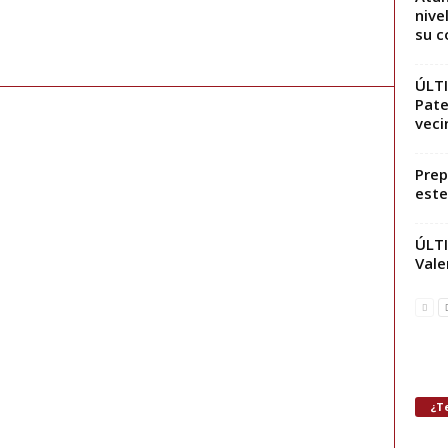
nive
su 
ÚLTI
Pate
vecin
Prep
este
ÚLTI
Vale
¿Te