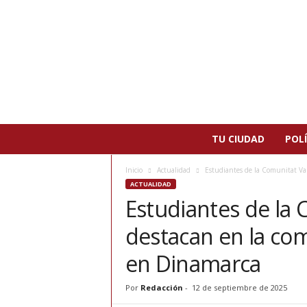
N
TU CIUDAD
POLÍ
o
t
Inicio
Actualidad
Estudiantes de la Comunitat Val
i
ACTUALIDAD
c
Estudiantes de la
i
a
destacan en la com
s
d
en Dinamarca
e
P
Por
Redacción
-
12 de septiembre de 2025
a
t