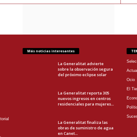
Más noticias interesantes
TE
Selec
La Generalitat advierte
sobre la observación segura
Actua
del próximo eclipse solar
Ocio
El Ti
La Generalitat reporta 305
nuevos ingresos en centros
Econ
residenciales para mujeres...
Políti
Suce
orial
La Generalitat finaliza las
obras de suministro de agua
en Canet...