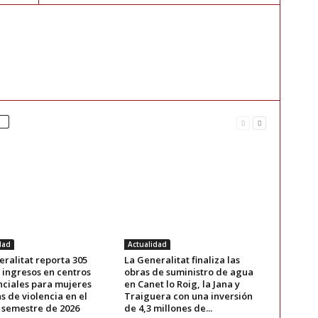
dad
Actualidad
ralitat reporta 305
La Generalitat finaliza las
 ingresos en centros
obras de suministro de agua
nciales para mujeres
en Canet lo Roig, la Jana y
s de violencia en el
Traiguera con una inversión
 semestre de 2026
de 4,3 millones de...