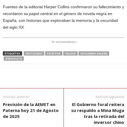
Fuentes de la editorial Harper Collins confirmaron su fallecimiento y
recordaron su papel central en el género de novela negra en
España, con historias que exploraban la memoria y la oscuridad
del siglo XX.
- Te recomendamos -
ETIQUETAS
DESTACADO
ESCRITOR
FALLECE
GUILLERMO GALVÁN
PERIODISTA
Artículo anterior
Artículo siguiente
Previsión de la AEMET en
El Gobierno foral reitera
Paterna hoy 21 de Agosto
su respaldo a Mina Muga
de 2025
tras la retirada del
inversor chino