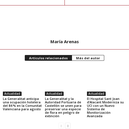
María Arenas
Artículos relacionados
Más del autor
Actualidad
Actualidad
Actualidad
La Generalitat anticipa
La Generalitat y la
El Hospital Sant Joan
una ocupación hotelera
Autoridad Portuaria de
d’Alacant Moderniza su
del 84 % en la Comunitat
Castellón se unen para
UCI con un Nuevo
Valenciana para agosto
preservar una especie
Sistema de
de flora en peligro de
Monitorización
extinción
Avanzada