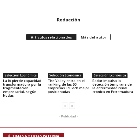
Redacción
Artículos relacionados
Más del autor
Selección Económica
Selección Económica
Selección Económica
La IA pierde capacidad
The Valley entra en el
Radar impulsa la
transformadora por la
ranking de las 50
detección temprana de
fragmentación
empresas EdTech mejor
la enfermedad renal
empresarial, según
posicionadas
crónica en Extremadura
Nodus
- Publicidad -
ÚLTIMAS NOTICIAS PATERNA