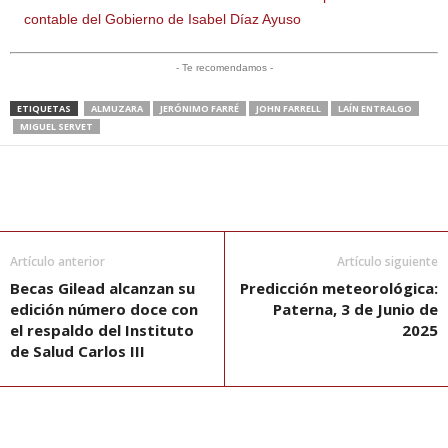
contable del Gobierno de Isabel Díaz Ayuso
- Te recomendamos -
ETIQUETAS
ALMUZARA
JERÓNIMO FARRÉ
JOHN FARRELL
LAÍN ENTRALGO
MIGUEL SERVET
Artículo anterior
Artículo siguiente
Becas Gilead alcanzan su
Predicción meteorológica:
edición número doce con
Paterna, 3 de Junio de
el respaldo del Instituto
2025
de Salud Carlos III