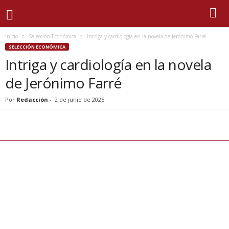
Inicio
Selección Económica
Intriga y cardiología en la novela de Jerónimo Farré
SELECCIÓN ECONÓMICA
Intriga y cardiología en la novela
de Jerónimo Farré
Por
Redacción
-
2 de junio de 2025