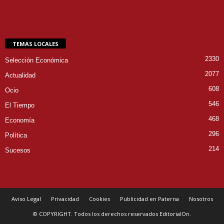
TEMAS LOCALES
2330
Selección Económica
2077
Actualidad
608
Ocio
546
El Tiempo
468
Economía
296
Política
214
Sucesos
Aviso Legal
Privacidad
Cookies
Publicidad en Paterna
Nosotros
© COPYRIGHT. Todos los derechos reservados EditorialOn.