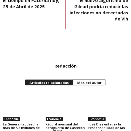
El tiempo en Paterna hoy,
El nuevo algoritmo de
25 de Abril de 2025
Gilead podría reducir las
infecciones no detectadas
de Vih
Redacción
Artículos relacionados
Más del autor
Economía
Economía
Economía
La Generalitat destina
Récord mensual del
José Díez enfatiza la
más de 5,5 millones de
aeropuerto de Castellón
responsabilidad de las