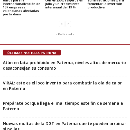
euros para la
con 49.250 pasajeros en
administraciones para
internacionalización de
julio y un crecimiento
fomentar la inversión
137 empresas
interanual del 19 %
productiva
valencianas afectadas
por la dana
- Publicidad -
ÚLTIMAS NOTICIAS PATERNA
Atún en lata prohibido en Paterna, niveles altos de mercurio
desaconsejan su consumo
VIRAL: este es el loco invento para combatir la ola de calor
en Paterna
Prepárate porque llega el mal tiempo este fin de semana a
Paterna
Nuevas multas de la DGT en Paterna que te pueden arruinar
si no las...