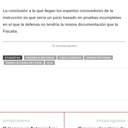
La conclusión a la que llegan los expertos conocedores de la
instrucción es que sería un juicio basado en pruebas incompletas
en el que la defensa no tendría la misma documentación que la
Fiscalía.
- Te recomendamos -
ETIQUETAS
AUDIENCIA NACIONAL
HAFESA ENERGÍA
OPERACIÓN DRAKE
PEDRO LECUONA ORTÚZAR
UCO
Artículo anterior
Artículo siguiente