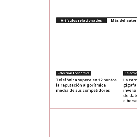
Artículos relacionados
Más del autor
Selección Económica
Selecci
Telefónica supera en 12 puntos
La carr
la reputación algorítmica
gigafac
media de sus competidores
invers
de dato
cibers