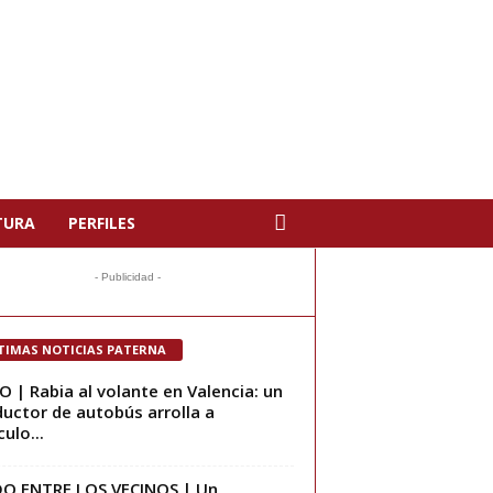
TURA
PERFILES
- Publicidad -
TIMAS NOTICIAS PATERNA
O | Rabia al volante en Valencia: un
uctor de autobús arrolla a
ulo...
O ENTRE LOS VECINOS | Un