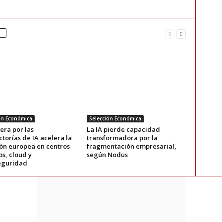
ón Económica
Selección Económica
era por las
La IA pierde capacidad
torías de IA acelera la
transformadora por la
ión europea en centros
fragmentación empresarial,
s, cloud y
según Nodus
eguridad