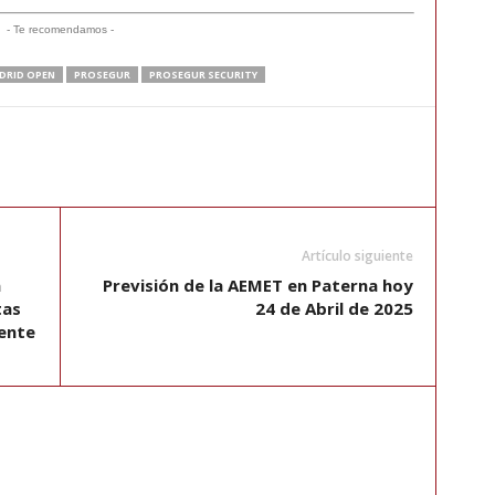
- Te recomendamos -
DRID OPEN
PROSEGUR
PROSEGUR SECURITY
Artículo siguiente
a
Previsión de la AEMET en Paterna hoy
tas
24 de Abril de 2025
iente