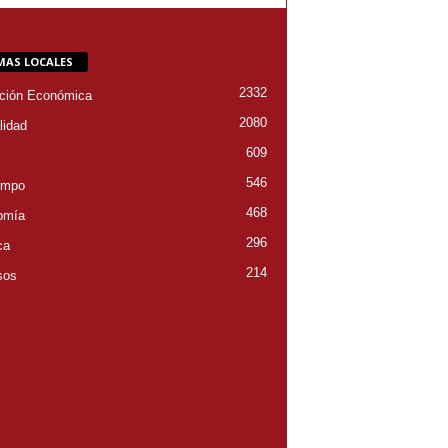
MAS LOCALES
2332
ción Económica
2080
lidad
609
546
empo
468
omía
296
ca
214
sos