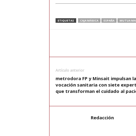
ETIQUETAS
CAJA MÁGICA
ESPAÑA
MUTUA MA
Artículo anterior
metrodora FP y Minsait impulsan l
vocación sanitaria con siete exper
que transforman el cuidado al pac
Redacción