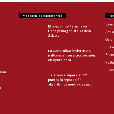
Más noticias interesantes
TE
Selec
El pregón de Paterna ya
tiene protagonista: Leticia
Actua
Sabater
Ocio
El Ti
La Generalitat invierte 2,4
millones en servicios sociales
Econ
en Ayora para...
Políti
Suce
orial
Telefónica supera en 12
puntos la reputación
algorítmica media de sus...
d