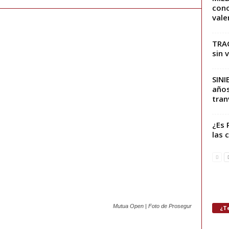
cono
vale
TRAG
sin 
SINI
años
tranv
¿Es 
las 
Mutua Open | Foto de Prosegur
¿Te