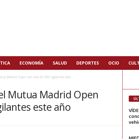
TICA
ECONOMÍA
SALUD
DEPORTES
OCIO
CUL
utua Madrid Open con más de 300 vigilantes este...
 el Mutua Madrid Open
ÚL
ilantes este año
VÍDE
cond
vehíc
MIED