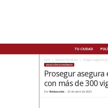
N
TU CIUDAD
POLÍ
o
t
Inicio
Selección Económica
Prosegur asegura el M
i
SELECCIÓN ECONÓMICA
c
Prosegur asegura
i
a
con más de 300 vig
s
d
e
Por
Redacción
-
23 de abril de 2025
P
a
t