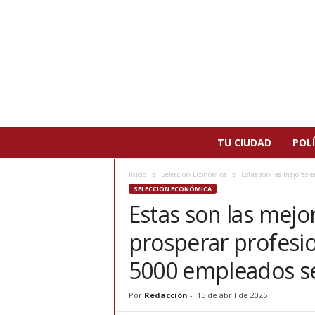
N
TU CIUDAD
POLÍ
o
t
Inicio
Selección Económica
Estas son las mejores 
i
SELECCIÓN ECONÓMICA
c
Estas son las mej
i
a
prosperar profes
s
d
5000 empleados s
e
P
Por
Redacción
-
15 de abril de 2025
a
t