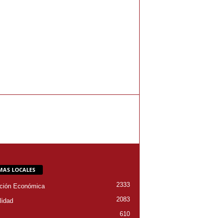
MAS LOCALES
2333
ción Económica
2083
lidad
610