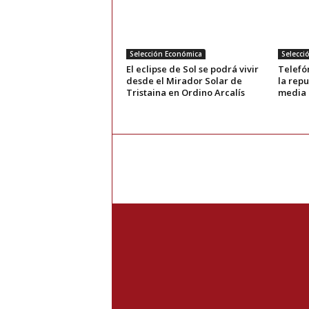
Selección Económica
Selecci
El eclipse de Sol se podrá vivir
Telefó
desde el Mirador Solar de
la rep
Tristaina en Ordino Arcalís
media 