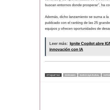
buscan entornos donde prosperar”, ha co
Además, dicho lanzamiento se suma a la li
publicado con el ranking de las 25 grand
equipos y ofrecen oportunidades de desarr
Leer más:
Ignite Copilot abre I
innovación con IA
ETIQUETAS
EDREAMS
EUROCAJA RURAL
HIPR