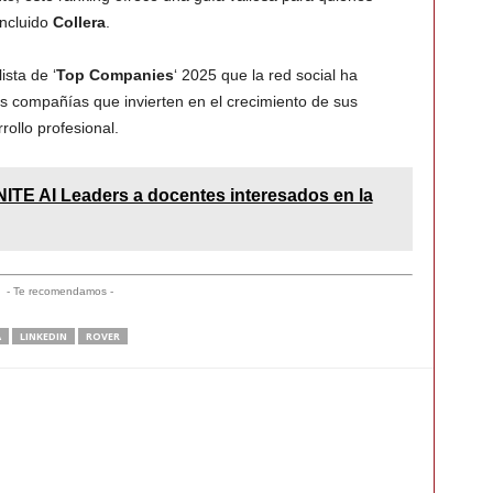
ncluido
Collera
.
sta de ‘
Top Companies
‘ 2025 que la red social ha
es compañías que invierten en el crecimiento de sus
ollo profesional.
GNITE AI Leaders a docentes interesados en la
- Te recomendamos -
A
LINKEDIN
ROVER