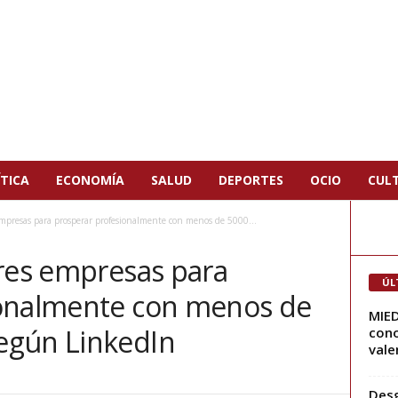
TICA
ECONOMÍA
SALUD
DEPORTES
OCIO
CUL
empresas para prosperar profesionalmente con menos de 5000...
ores empresas para
ÚL
ionalmente con menos de
MIED
egún LinkedIn
cono
vale
Desg