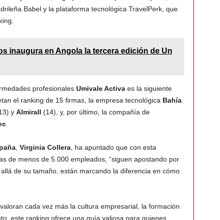
drileña Babel y la plataforma tecnológica TravelPerk, que
king.
s inaugura en Angola la tercera edición de Un
ermedades profesionales
Umivale Activa
es la siguiente
tan el ranking de 15 firmas, la empresa tecnológica
Bahía
13) y
Almirall
(14), y, por último, la compañía de
ec
.
spaña
,
Virginia Collera
, ha apuntado que con esta
sas de menos de 5.000 empleados, “siguen apostando por
s allá de su tamaño, están marcando la diferencia en cómo
aloran cada vez más la cultura empresarial, la formación
to, este ranking ofrece una guía valiosa para quienes