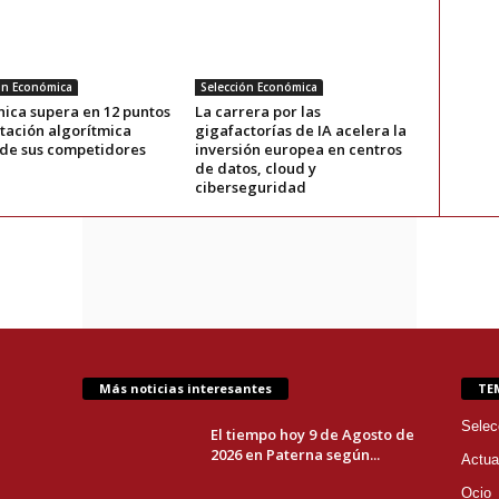
ón Económica
Selección Económica
nica supera en 12 puntos
La carrera por las
utación algorítmica
gigafactorías de IA acelera la
de sus competidores
inversión europea en centros
de datos, cloud y
ciberseguridad
Más noticias interesantes
TE
Selec
El tiempo hoy 9 de Agosto de
2026 en Paterna según...
Actua
Ocio