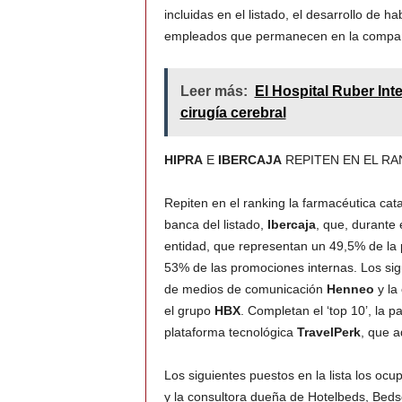
incluidas en el listado, el desarrollo de h
empleados que permanecen en la compañí
Leer más:
El Hospital Ruber In
cirugía cerebral
HIPRA
E
IBERCAJA
REPITEN EN EL RA
Repiten en el ranking la farmacéutica ca
banca del listado,
Ibercaja
, que, durante
entidad, que representan un 49,5% de la p
53% de las promociones internas. Los sigu
de medios de comunicación
Henneo
y la
el grupo
HBX
. Completan el ‘top 10’, la 
plataforma tecnológica
TravelPerk
, que a
Los siguientes puestos en la lista los o
y la consultora dueña de Hotelbeds, Bedso