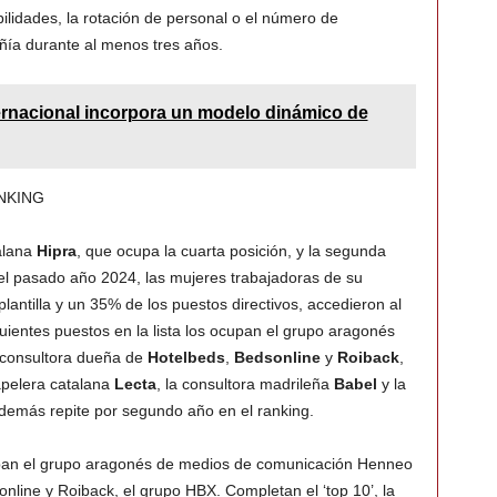
abilidades, la rotación de personal o el número de
a durante al menos tres años.
ternacional incorpora un modelo dinámico de
NKING
talana
Hipra
, que ocupa la cuarta posición, y la segunda
 el pasado año 2024, las mujeres trabajadoras de su
lantilla y un 35% de los puestos directivos, accedieron al
ientes puestos en la lista los ocupan el grupo aragonés
 consultora dueña de
Hotelbeds
,
Bedsonline
y
Roiback
,
papelera catalana
Lecta
, la consultora madrileña
Babel
y la
demás repite por segundo año en el ranking.
cupan el grupo aragonés de medios de comunicación Henneo
nline y Roiback, el grupo HBX. Completan el ‘top 10’, la