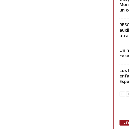
Mont
un c
RESC
auxi
atr
Un h
casa
Los 
enfa
Espa
¿Te