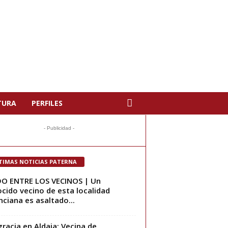
TURA
PERFILES
- Publicidad -
TIMAS NOTICIAS PATERNA
O ENTRE LOS VECINOS | Un
cido vecino de esta localidad
nciana es asaltado...
racia en Aldaia: Vecina de