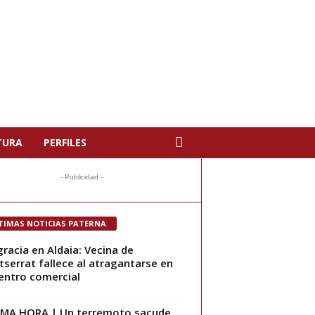
TURA
PERFILES
- Publicidad -
TIMAS NOTICIAS PATERNA
racia en Aldaia: Vecina de
serrat fallece al atragantarse en
entro comercial
MA HORA | Un terremoto sacude