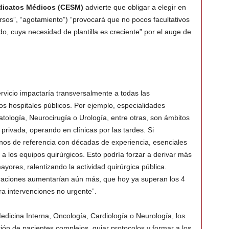
ndicatos Médicos (CESM)
advierte que obligar a elegir en
ursos”, “agotamiento”) “provocará que no pocos facultativos
ado, cuya necesidad de plantilla es creciente” por el auge de
ervicio impactaría transversalmente a todas las
os hospitales públicos. Por ejemplo, especialidades
tología, Neurocirugía o Urología, entre otras, son ámbitos
privada, operando en clínicas por las tardes. Si
anos de referencia con décadas de experiencia, esenciales
 a los equipos quirúrgicos. Esto podría forzar a derivar más
ayores, ralentizando la actividad quirúrgica pública.
raciones aumentarían aún más, que hoy ya superan los 4
a intervenciones no urgente”.
dicina Interna, Oncología, Cardiología o Neurología, los
ción de pacientes complejos, guiar protocolos y formar a los