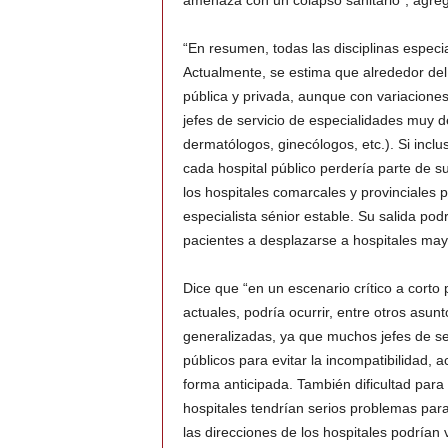
amenaza con un colapso sanitario”, agre
“En resumen, todas las disciplinas espec
Actualmente, se estima que alrededor del
pública y privada, aunque con variacione
jefes de servicio de especialidades muy 
dermatólogos, ginecólogos, etc.). Si inclu
cada hospital público perdería parte de s
los hospitales comarcales y provinciales 
especialista sénior estable. Su salida pod
pacientes a desplazarse a hospitales mayo
Dice que “en un escenario crítico a corto
actuales, podría ocurrir, entre otros asu
generalizadas, ya que muchos jefes de se
públicos para evitar la incompatibilidad, 
forma anticipada. También dificultad para
hospitales tendrían serios problemas para 
las direcciones de los hospitales podrían v