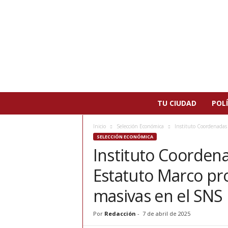
N
TU CIUDAD
POLÍ
o
t
Inicio
Selección Económica
Instituto Coordenadas 
i
SELECCIÓN ECONÓMICA
c
Instituto Coorden
i
a
Estatuto Marco pro
s
d
masivas en el SNS
e
P
Por
Redacción
-
7 de abril de 2025
a
t