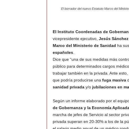
El borrador del nuevo Estatuto Marco del Minist
El Instituto Coordenadas de Gobernan
vicepresidente ejecutivo,
Jesús Sánchez
Marco del Ministerio de Sanidad
ha sus
españoles
.
Dice que “una de sus medidas más contro
público para determinados cargos médicos 
trabajar también en la privada. Ante esto,
que podría producirse una
fuga masiva
d
sanidad privada
y/o
jubilaciones en m
Según un informe elaborado por el equipo
de Gobernanza y la Economía Aplicad
marcha de jefes de Servicio al sector pri
privada superan en 20-30% a los de la púb
el salario medio anual de un médico rond