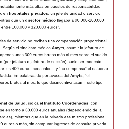
 notablemente más altas en puestos de responsabilidad.
e, en
hospitales privados
, un jefe de unidad o servicio
ientras que un
director médico
llegaba a 90.000-100.000
entre 100.000 y 120.000 euros”.
jefes de servicio no reciben una compensación proporcional
e. Según el sindicato médico
Amyts
, asumir la jefatura de
e apenas unos 300 euros brutos más al mes sobre el sueldo
 (por jefatura o jefatura de sección) suele ser modesto –
erar los 400 euros mensuales – y “no compensa” el esfuerzo
ñadida. En palabras de portavoces del
Amyts
, “el
uros brutos al mes, lo que desincentiva asumir este tipo
onal de Salud
, indica el
Instituto Coordenadas
, con
se en torno a 60.000 euros anuales (dependiendo de la
ardias), mientras que en la privada ese mismo profesional
0 euros o más, sin computar ingresos de consulta privada.