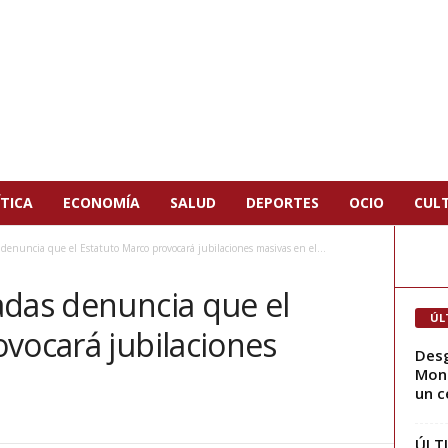
TICA
ECONOMÍA
SALUD
DEPORTES
OCIO
CUL
denuncia que el Estatuto Marco provocará jubilaciones masivas en el...
adas denuncia que el
ÚL
vocará jubilaciones
Desg
Mont
un c
ÚLTI