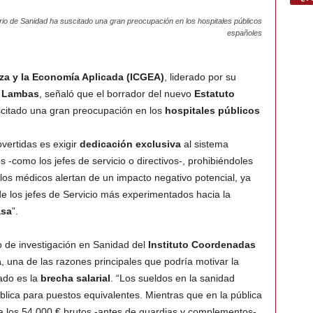
erio de Sanidad ha suscitado una gran preocupación en los hospitales públicos
españoles
za y la Economía Aplicada (ICGEA)
, liderado por su
 Lambas
, señaló que el borrador del nuevo
Estatuto
citado una gran preocupación en los
hospitales públicos
vertidas es exigir
dedicación exclusiva
al sistema
-como los jefes de servicio o directivos-, prohibiéndoles
 los médicos alertan de un impacto negativo potencial, ya
e los jefes de Servicio más experimentados hacia la
asa
”.
 de investigación en Sanidad del
Instituto Coordenadas
a
, una de las razones principales que podría motivar la
vado es la
brecha salarial
. “Los sueldos en la sanidad
lica para puestos equivalentes. Mientras que en la pública
a los 54.000 € brutos -antes de guardias y complementos-,