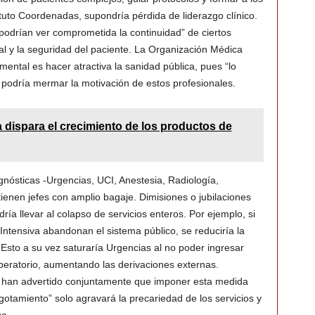
ituto Coordenadas, supondría pérdida de liderazgo clínico.
podrían ver comprometida la continuidad” de ciertos
al y la seguridad del paciente. La Organización Médica
ental es hacer atractiva la sanidad pública, pues “lo
y podría mermar la motivación de estos profesionales.
a dispara el crecimiento de los productos de
agnósticas -Urgencias, UCI, Anestesia, Radiología,
ienen jefes con amplio bagaje. Dimisiones o jubilaciones
ía llevar al colapso de servicios enteros. Por ejemplo, si
Intensiva abandonan el sistema público, se reduciría la
Esto a su vez saturaría Urgencias al no poder ingresar
peratorio, aumentando las derivaciones externas.
i han advertido conjuntamente que imponer esta medida
gotamiento” solo agravará la precariedad de los servicios y