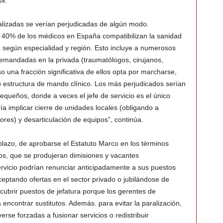
ga.
ializadas se verían perjudicadas de algún modo.
 40% de los médicos en España compatibilizan la sanidad
s según especialidad y región. Esto incluye a numerosos
demandadas en la privada (traumatólogos, cirujanos,
so una fracción significativa de ellos opta por marcharse,
u estructura de mando clínico. Los más perjudicados serían
pequeños, donde a veces el jefe de servicio es el único
ría implicar cierre de unidades locales (obligando a
res) y desarticulación de equipos”, continúa.
 plazo, de aprobarse el Estatuto Marco en los términos
ntos, que se produjeran dimisiones y vacantes
rvicio podrían renunciar anticipadamente a sus puestos
aceptando ofertas en el sector privado o jubilándose de
 cubrir puestos de jefatura porque los gerentes de
encontrar sustitutos. Además. para evitar la paralización,
erse forzadas a fusionar servicios o redistribuir