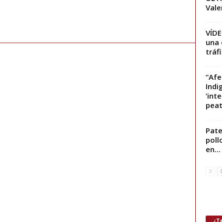
Vale
VÍDE
una 
tráf
“Afe
Indi
‘int
peat
Pate
poll
en...
¿Te