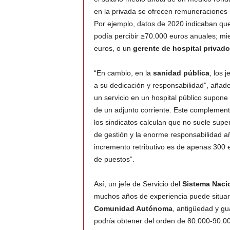
en la privada se ofrecen remuneraciones
Por ejemplo, datos de 2020 indicaban qu
podía percibir ≥70.000 euros anuales; m
euros, o un
gerente de hospital privado
“En cambio, en la
sanidad pública
, los 
a su dedicación y responsabilidad”, añad
un servicio en un hospital público supon
de un adjunto corriente. Este complemento
los sindicatos calculan que no suele sup
de gestión y la enorme responsabilidad a
incremento retributivo es de apenas 300 e
de puestos”.
Así, un jefe de Servicio del
Sistema Naci
muchos años de experiencia puede situar
Comunidad Autónoma
, antigüedad y gu
podría obtener del orden de 80.000-90.00