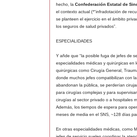
hecho, la
Confederación Estatal de Si
el contexto actual (*“infradotación de rec
se planteen el ejercicio en el ámbito priv
los seguros de salud privados”.
ESPECIALIDADES
Y añde que “la posible fuga de jefes de s
especialidades médicas y quirúrgicas en l
quirúrgicas como Cirugía General, Trauma
donde muchos jefes compatibilizan con la 
abandonan la pública, se perderían ciruj
para cirugías complejas y para supervisar
cirugías al sector privado o a hospitales m
Además, los tiempos de espera para ope
meses de media en el SNS, ~128 días par
En otras especialidades médicas, como Me
jefes de servicio suelen coordinar la aten