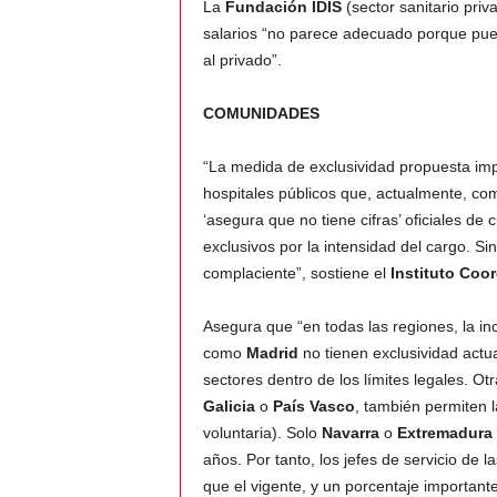
La
Fundación IDIS
(sector sanitario priv
salarios “no parece adecuado porque pued
al privado”.
COMUNIDADES
“La medida de exclusividad propuesta impa
hospitales públicos que, actualmente, com
‘asegura que no tiene cifras’ oficiales de
exclusivos por la intensidad del cargo. S
complaciente”, sostiene el
Instituto Coo
Asegura que “en todas las regiones, la i
como
Madrid
no tienen exclusividad act
sectores dentro de los límites legales. O
Galicia
o
País Vasco
, también permiten 
voluntaria). Solo
Navarra
o
Extremadura
años. Por tanto, los jefes de servicio de 
que el vigente, y un porcentaje important