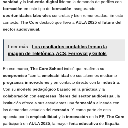
sanidad
y la
industria digital
lideran la demanda de perfiles con
formación
en este tipo de
formación
, asegurando
oportunidades laborales
concretas y bien remuneradas. En este
contexto,
The Core
destacó que lleva a
AULA 2025
el
futuro del
sector audiovisual
.
Leer más:
Los resultados contables frenan la
imagen de Telefónica, ACS, Ferrovial y Grifols
En ese marco,
The Core School
indicó que reafirma su
compromiso
“con la
empleabilidad
de sus alumnos mediante
programas innovadores
y en contacto directo con la
industria
.
Con su
modelo pedagógico
basado en la
práctica
y la
colaboración
con
empresas líderes
del
sector audiovisual
, la
institución ofrece a sus estudiantes una
formación
alineada con
las demandas actuales del
mercado
. Y, como parte de esta
apuesta por la
empleabilidad
y la
innovación
en la
FP
,
The Core
participará en
AULA 2025
, la mayor
feria educativa
de
España
,