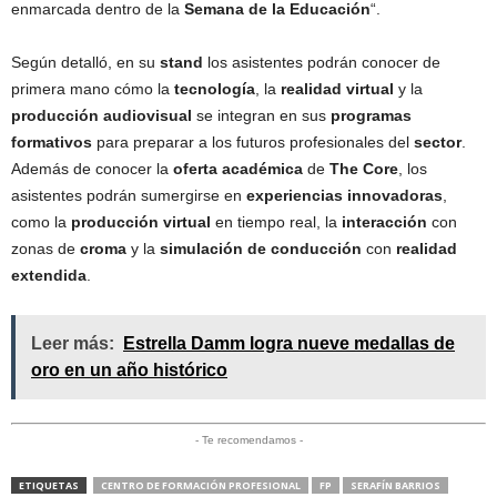
enmarcada dentro de la
Semana de la Educación
“.
Según detalló, en su
stand
los asistentes podrán conocer de
primera mano cómo la
tecnología
, la
realidad virtual
y la
producción audiovisual
se integran en sus
programas
formativos
para preparar a los futuros profesionales del
sector
.
Además de conocer la
oferta académica
de
The Core
, los
asistentes podrán sumergirse en
experiencias innovadoras
,
como la
producción virtual
en tiempo real, la
interacción
con
zonas de
croma
y la
simulación de conducción
con
realidad
extendida
.
Leer más:
Estrella Damm logra nueve medallas de
oro en un año histórico
- Te recomendamos -
ETIQUETAS
CENTRO DE FORMACIÓN PROFESIONAL
FP
SERAFÍN BARRIOS