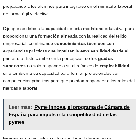
preparando a los alumnos para integrarse en el
mercado laboral
de forma ágil y efectiva”.
Dijo que se debe a la capacidad de esta modalidad educativa para
proporcionar una
formación
alineada con la realidad del tejido
empresarial, combinando
conocimientos técnicos
con
experiencias prácticas que impulsan la
empleabilidad
desde el
primer día. Este cambio en la percepción de los
grados
superiores
no solo responde a su alto índice de
empleabilidad
,
sino también a su capacidad para formar profesionales con
competencias prácticas para que puedan responder a los retos del
mercado laboral
.
Leer más:
Pyme Innova, el programa de Cámara de
España para impulsar la competitividad de las
pymes
Empresas
de múltiples sectores valoran la
Formación