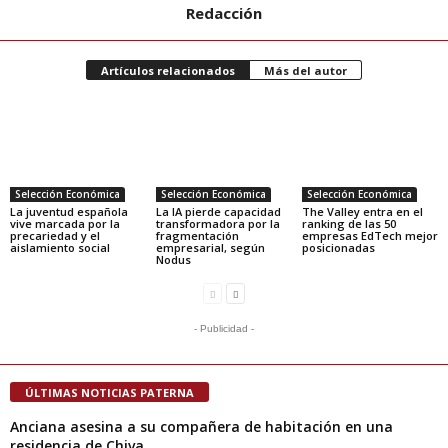
Redacción
Artículos relacionados
Más del autor
Selección Económica
Selección Económica
Selección Económica
La juventud española
La IA pierde capacidad
The Valley entra en el
vive marcada por la
transformadora por la
ranking de las 50
precariedad y el
fragmentación
empresas EdTech mejor
aislamiento social
empresarial, según
posicionadas
Nodus
- Publicidad -
ÚLTIMAS NOTICIAS PATERNA
Anciana asesina a su compañera de habitación en una
residencia de Chiva