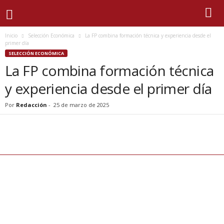
Inicio
Selección Económica
La FP combina formación técnica y experiencia desde el
primer día
SELECCIÓN ECONÓMICA
La FP combina formación técnica
y experiencia desde el primer día
Por
Redacción
-
25 de marzo de 2025