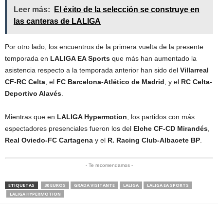
Leer más:
El éxito de la selección se construye en
las canteras de LALIGA
Por otro lado, los encuentros de la primera vuelta de la presente
temporada en
LALIGA EA Sports
que más han aumentado la
asistencia respecto a la temporada anterior han sido del
Villarreal
CF-RC Celta
, el
FC Barcelona-Atlético de Madrid
, y el
RC Celta-
Deportivo Alavés
.
Mientras que en
LALIGA Hypermotion
, los partidos con más
espectadores presenciales fueron los del
Elche CF-CD Mirandés
,
Real Oviedo-FC Cartagena
y el
R. Racing Club-Albacete BP
.
- Te recomendamos -
ETIQUETAS
30 EUROS
GRADA VISITANTE
LALIGA
LALIGA EA SPORTS
LALIGA HYPERMOTION