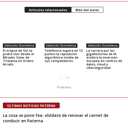
Artículos relacionados
Más del autor
Selección Económica
Selección Económica
Selección Económica
El eclipse de Sol se
Telefónica supera en 12
La carrera por las
podrá vivir desde el
puntos la reputación
gigafactorías de IA
Mirador Solar de
algorítmica media de
acelera la inversión
Tristaina en Ordino
sus competidores
europea en centros de
Arcalís
datos, cloud y
ciberseguridad
- Publicidad -
ÚLTIMAS NOTICIAS PATERNA
La cosa se pone fea: olvídate de renovar el carnet de
conducir en Paterna