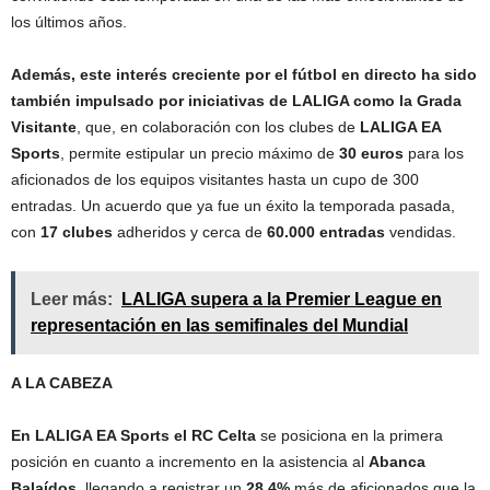
los últimos años.
Además, este interés creciente por el fútbol en directo ha sido
también impulsado por iniciativas de LALIGA como la Grada
Visitante
, que, en colaboración con los clubes de
LALIGA EA
Sports
, permite estipular un precio máximo de
30 euros
para los
aficionados de los equipos visitantes hasta un cupo de 300
entradas. Un acuerdo que ya fue un éxito la temporada pasada,
con
17 clubes
adheridos y cerca de
60.000 entradas
vendidas.
Leer más:
LALIGA supera a la Premier League en
representación en las semifinales del Mundial
A LA CABEZA
En LALIGA EA Sports el RC Celta
se posiciona en la primera
posición en cuanto a incremento en la asistencia al
Abanca
Balaídos
, llegando a registrar un
28,4%
más de aficionados que la