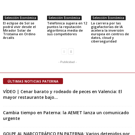
Selección Económica
Selección Económica
Selección Económica
El eclipse de Sol se
Telefónica supera en 12
La carrera por las
podrá vivir desde el
puntos la reputación
gigafactorías de IA
Mirador Solar de
algorítmica media de
acelera la inversión
Tristaina en Ordino
sus competidores
europea en centros de
Arcalís
datos, cloud y
ciberseguridad
- Publicidad -
ÚLTIMAS NOTICIAS PATERNA
VÍDEO | Cenar barato y rodeado de peces en Valencia: El
mayor restaurante bajo...
Cambia tiempo en Paterna: la AEMET lanza un comunicado
urgente
GOLPE AL NARCOTRÁFICO EN PATERNA: Varios detenidos por