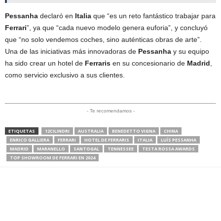
Pessanha
declaró en
Italia
que “es un reto fantástico trabajar para
Ferrari
”, ya que “cada nuevo modelo genera euforia”, y concluyó
que “no solo vendemos coches, sino auténticas obras de arte”.
Una de las iniciativas más innovadoras de
Pessanha
y su equipo
ha sido crear un hotel de
Ferraris
en su concesionario de
Madrid
,
como servicio exclusivo a sus clientes.
- Te recomendamos -
ETIQUETAS
12CILINDRI
AUSTRALIA
BENEDETTO VIGNA
CHINA
ENRICO GALLIERA
FERRARI
HOTEL DE FERRARIS
ITALIA
LUÍS PESSANHA
MADRID
MARANELLO
SANTOGAL
TENNESSEE
TESTA ROSSA AWARDS
TOP SHOWROOM DE FERRARI EN 2024